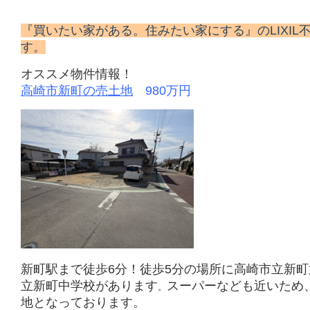
『買いたい家がある。住みたい家にする』の
LIXI
す。
オススメ物件情報！
高崎市新町
の売土地
980
万円
新町駅まで徒歩6分！徒歩5分の場所に高崎市立新
立新町中学校があります
スーパーなども近いため
。
地となっております。