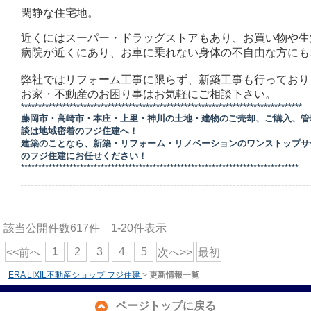
閑静な住宅地。
近くにはスーパー・ドラッグストアもあり、お買い物や生
病院が近くにあり、お車に乗れない身体の不自由な方にも
弊社ではリフォーム工事に限らず、新築工事も行っており
お家・不動産のお困り事はお気軽にご相談下さい。
*********************************************************************************
藤岡市・高崎市・本庄・上里・神川の土地・建物のご売却、ご購入、管
談は地域密着のフジ住建へ！
建築のことなら、新築・リフォーム・リノベーションのワンストップサ
のフジ住建にお任せください！
********************************************************************************
該当公開件数
617
件
1-20
件表示
1
2
3
4
5
<<前へ
次へ>>
最初
ERA LIXIL不動産ショップ フジ住建
>
更新情報一覧
ページトップに戻る