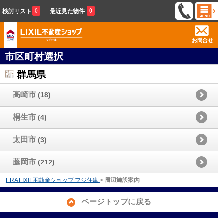
0
0
検討リスト
最近見た物件
お問合せ
市区町村選択
群馬県
高崎市
(18)
桐生市
(4)
太田市
(3)
藤岡市
(212)
ERA LIXIL不動産ショップ フジ住建
>
周辺施設案内
ページトップに戻る