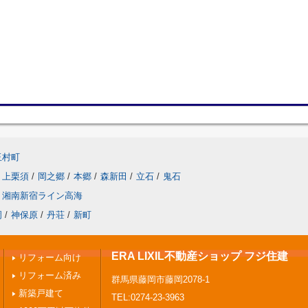
玉村町
上栗須
/
岡之郷
/
本郷
/
森新田
/
立石
/
鬼石
湘南新宿ライン高海
岡
/
神保原
/
丹荘
/
新町
ERA LIXIL不動産ショップ フジ住建
リフォーム向け
リフォーム済み
群馬県藤岡市藤岡2078-1
新築戸建て
TEL:0274-23-3963