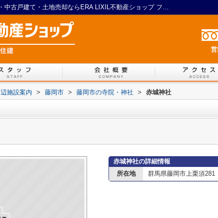
赤城神社情報ページ｜藤岡市のリフォーム・中古戸建て・土地売却ならERA LIXIL不動産ショップ フジ住建
営
周辺施設案内
>
藤岡市
>
藤岡市の寺院・神社
>
赤城神社
赤城神社の詳細情報
所在地
群馬県藤岡市上栗須281