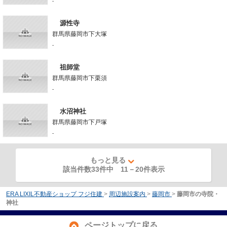
-
源性寺
群馬県藤岡市下大塚
-
祖師堂
群馬県藤岡市下栗須
-
水沼神社
群馬県藤岡市下戸塚
-
もっと見る
該当件数33件中
11
－
20
件表示
ERA LIXIL不動産ショップ フジ住建
>
周辺施設案内
>
藤岡市
>
藤岡市の寺院・
神社
ページトップに戻る