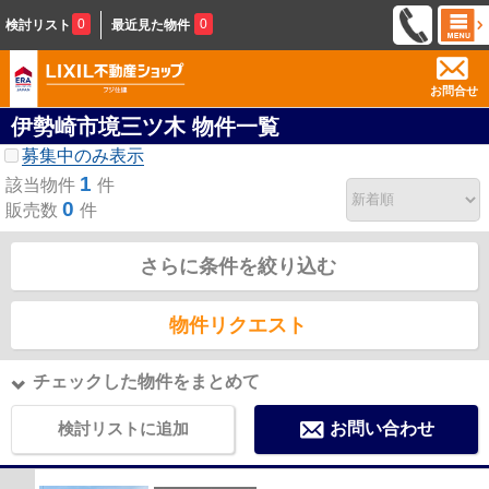
0
0
検討リスト
最近見た物件
お問合せ
伊勢崎市境三ツ木 物件一覧
募集中のみ表示
1
該当物件
件
0
販売数
件
さらに条件を絞り込む
物件リクエスト
チェックした物件をまとめて
検討リストに追加
お問い合わせ