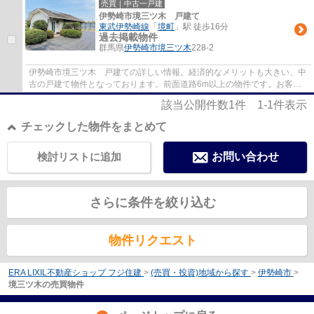
売買｜中古一戸建
伊勢崎市境三ツ木 戸建て
東武伊勢崎線
「
境町
」駅 徒歩16分
過去掲載物件
群馬県
伊勢崎市
境三ツ木
228-2
伊勢崎市境三ツ木 戸建ての詳しい情報。経済的なメリットも大きい、中
古の戸建て物件となっております。前面道路6m以上の物件です。お客様
によって希望条件は異なります。当社ではお...
該当公開件数
1
件
1-1
件表示
チェックした物件をまとめて
検討リストに追加
お問い合わせ
さらに条件を絞り込む
物件リクエスト
ERA LIXIL不動産ショップ フジ住建
>
(売買・投資)地域から探す
>
伊勢崎市
>
境三ツ木の売買物件