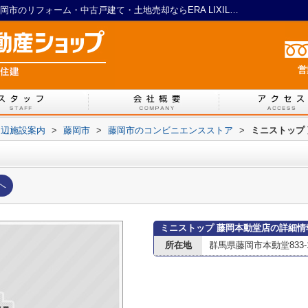
ミニストップ 藤岡本動堂店情報ページ｜藤岡市のリフォーム・中古戸建て・土地売却ならERA LIXIL不動産ショップ フジ住建
営
周辺施設案内
>
藤岡市
>
藤岡市のコンビニエンスストア
>
ミニストップ
へ
ミニストップ 藤岡本動堂店の詳細情
所在地
群馬県藤岡市本動堂833-