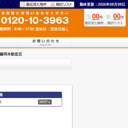
最終更新：2026年08月08日
00
00
件
件
最近見た物件
検討リスト
業時間：8:00～17:00
定休日：定休日無し
 藤岡本動堂店
報
1
MAP
▼