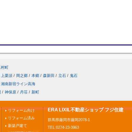
玉村町
上栗須
/
岡之郷
/
本郷
/
森新田
/
立石
/
鬼石
湘南新宿ライン高海
岡
/
神保原
/
丹荘
/
新町
ERA LIXIL不動産ショップ フジ住建
リフォーム向け
リフォーム済み
群馬県藤岡市藤岡2078-1
新築戸建て
TEL:0274-23-3963