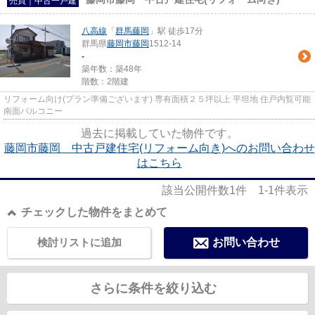
売買｜中古一戸建
八高線
「
群馬藤岡
」駅 徒歩17分
群馬県
藤岡市
藤岡
1512-14
-
築年数：築48年
階数：2階建
リフォーム向け(プラン準備ございます) 専有面積２５坪以上 平坦地 住戸内覧可能
南面バルコニー
過去に掲載していた物件です。
藤岡市藤岡 中古戸建住宅(リフォーム向き)へのお問い合わせ
はこちら
該当公開件数
1
件
1-1
件表示
チェックした物件をまとめて
検討リストに追加
お問い合わせ
さらに条件を絞り込む