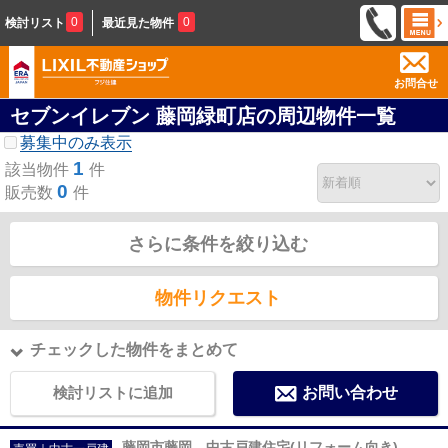
0
0
検討リスト
最近見た物件
お問合せ
セブンイレブン 藤岡緑町店の周辺物件一覧
募集中のみ表示
1
該当物件
件
0
販売数
件
さらに条件を絞り込む
物件リクエスト
チェックした物件をまとめて
検討リストに追加
お問い合わせ
藤岡市藤岡 中古戸建住宅(リフォーム向き)