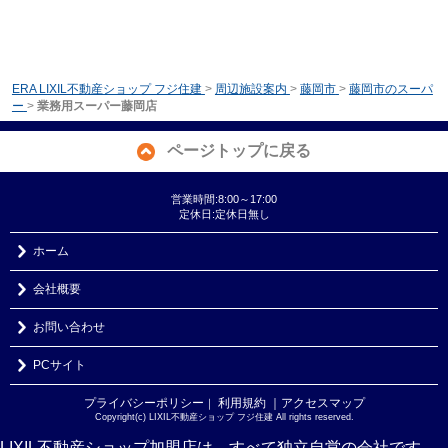
ERA LIXIL不動産ショップ フジ住建
>
周辺施設案内
>
藤岡市
>
藤岡市のスーパ
ー
>
業務用スーパー藤岡店
ページトップに戻る
営業時間:8:00～17:00
定休日:定休日無し
ホーム
会社概要
お問い合わせ
PCサイト
プライバシーポリシー
利用規約
｜アクセスマップ
｜
Copyright(c) LIXIL不動産ショップ フジ住建 All rights reserved.
LIXIL不動産ショップ加盟店は、すべて独立自営の会社です。