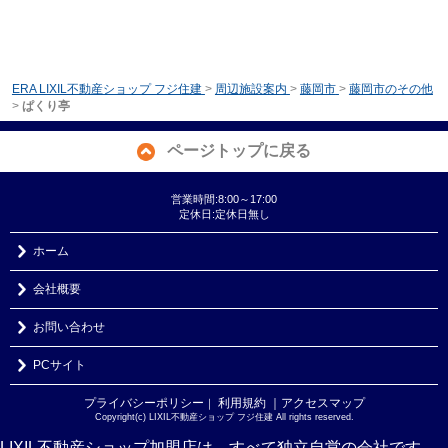
ERA LIXIL不動産ショップ フジ住建
>
周辺施設案内
>
藤岡市
>
藤岡市のその他
>
ぱくり亭
ページトップに戻る
営業時間:8:00～17:00
定休日:定休日無し
ホーム
会社概要
お問い合わせ
PCサイト
プライバシーポリシー
利用規約
｜アクセスマップ
｜
Copyright(c) LIXIL不動産ショップ フジ住建 All rights reserved.
LIXIL不動産ショップ加盟店は、すべて独立自営の会社です。