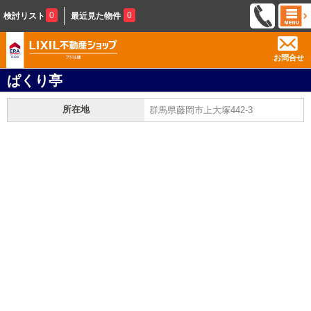
0
0
検討リスト
最近見た物件
お問合せ
ぱくり亭
所在地
群馬県藤岡市上大塚442-3