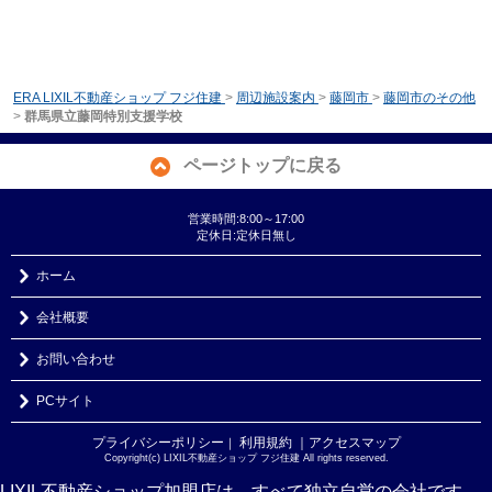
ERA LIXIL不動産ショップ フジ住建
>
周辺施設案内
>
藤岡市
>
藤岡市のその他
>
群馬県立藤岡特別支援学校
ページトップに戻る
営業時間:8:00～17:00
定休日:定休日無し
ホーム
会社概要
お問い合わせ
PCサイト
プライバシーポリシー
利用規約
｜アクセスマップ
｜
Copyright(c) LIXIL不動産ショップ フジ住建 All rights reserved.
LIXIL不動産ショップ加盟店は、すべて独立自営の会社です。