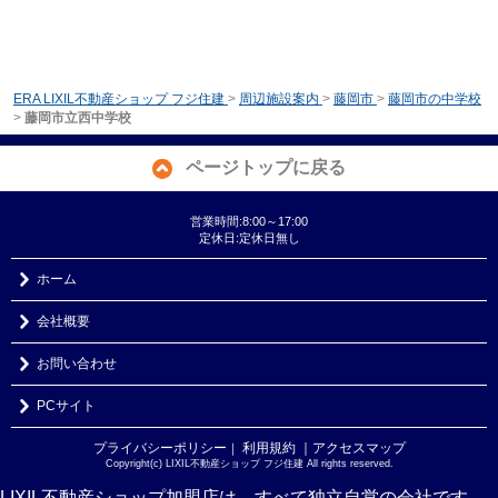
ERA LIXIL不動産ショップ フジ住建
>
周辺施設案内
>
藤岡市
>
藤岡市の中学校
>
藤岡市立西中学校
ページトップに戻る
営業時間:8:00～17:00
定休日:定休日無し
ホーム
会社概要
お問い合わせ
PCサイト
プライバシーポリシー
利用規約
｜アクセスマップ
｜
Copyright(c) LIXIL不動産ショップ フジ住建 All rights reserved.
LIXIL不動産ショップ加盟店は、すべて独立自営の会社です。