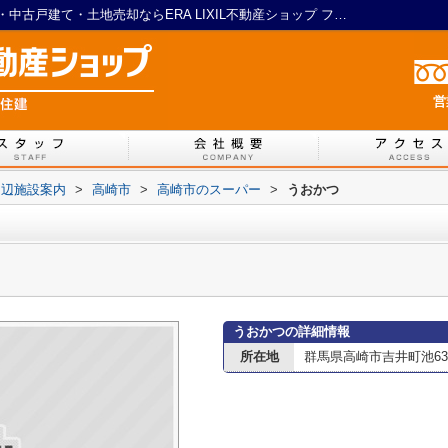
うおかつ情報ページ｜藤岡市のリフォーム・中古戸建て・土地売却ならERA LIXIL不動産ショップ フジ住建
営
周辺施設案内
>
高崎市
>
高崎市のスーパー
>
うおかつ
うおかつの詳細情報
所在地
群馬県高崎市吉井町池63-