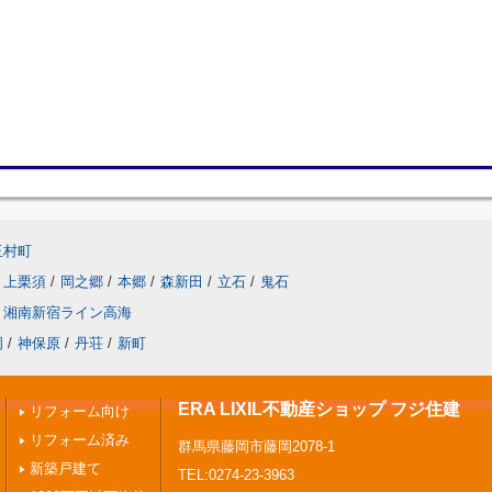
玉村町
上栗須
/
岡之郷
/
本郷
/
森新田
/
立石
/
鬼石
湘南新宿ライン高海
岡
/
神保原
/
丹荘
/
新町
ERA LIXIL不動産ショップ フジ住建
リフォーム向け
リフォーム済み
群馬県藤岡市藤岡2078-1
新築戸建て
TEL:0274-23-3963