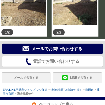
1/2
2/2
メールでお問い合わせする
電話でお問い合わせする
メールで共有する
LINEで共有する
ERA LIXIL不動産ショップ フジ住建
>
(土地(売買))地域から探す
>
藤岡市
>
藤
岡市藤岡
>
過去掲載物件
ページトップに戻る