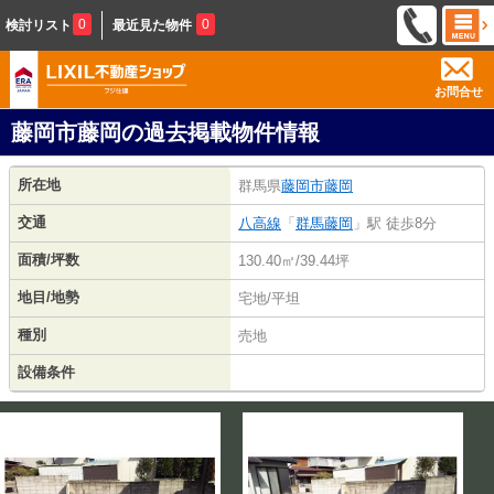
0
0
検討リスト
最近見た物件
お問合せ
藤岡市藤岡の過去掲載物件情報
所在地
群馬県
藤岡市
藤岡
交通
八高線
「
群馬藤岡
」駅 徒歩8分
面積/坪数
130.40㎡/39.44坪
地目/地勢
宅地/平坦
種別
売地
設備条件