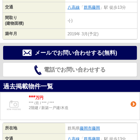
交通
八高線
「
群馬藤岡
」駅 徒歩13分
間取り
-(-)
(建物面積)
築年月
2019年 3月(予定)
メールでお問い合わせする(無料)
電話でお問い合わせする
過去掲載物件一覧
***
万円
*** /月 / *** / ***
2階建 / 新築一戸建/木造
所在地
群馬県
藤岡市
藤岡
交通
八高線
「
群馬藤岡
」駅 徒歩13分