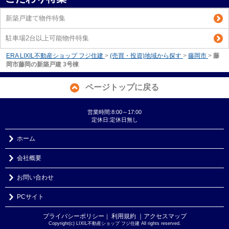
新築戸建て物件特集
駐車場2台以上可能物件特集
ERA LIXIL不動産ショップ フジ住建
>
(売買・投資)地域から探す
>
藤岡市
>
藤
岡市藤岡の新築戸建 3号棟
ページトップに戻る
営業時間:8:00～17:00
定休日:定休日無し
ホーム
会社概要
お問い合わせ
PCサイト
プライバシーポリシー
利用規約
｜アクセスマップ
｜
Copyright(c) LIXIL不動産ショップ フジ住建 All rights reserved.