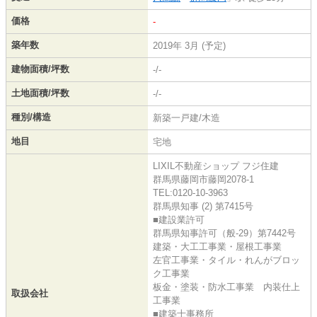
価格
-
築年数
2019年 3月 (予定)
建物面積/坪数
-/-
土地面積/坪数
-/-
種別/構造
新築一戸建/木造
地目
宅地
LIXIL不動産ショップ フジ住建
群馬県藤岡市藤岡2078-1
TEL:0120-10-3963
群馬県知事 (2) 第7415号
■建設業許可
群馬県知事許可（般-29）第7442号
建築・大工工事業・屋根工事業
左官工事業・タイル・れんがブロッ
ク工事業
板金・塗装・防水工事業 内装仕上
取扱会社
工事業
■建築士事務所