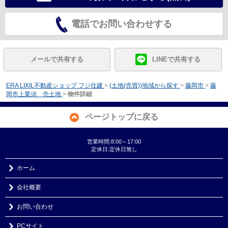
電話でお問い合わせする
メールで共有する
LINEで共有する
ERA LIXIL不動産ショップ フジ住建
>
(土地(売買))地域から探す
>
藤岡市
>
藤
岡市上栗須 売土地
>
物件詳細
ページトップに戻る
営業時間:8:00～17:00
定休日:定休日無し
ホーム
会社概要
お問い合わせ
PCサイト