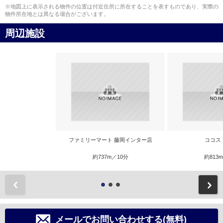
※地図上に表示される物件の位置は付近住所に所在することを表すものであり、実際の
物件所在地とは異なる場合がございます。
周辺施設
ファミリーマート 藤岡インター店
ココス
約737m／10分
約813
前
メールでお問い合わせする(無料)