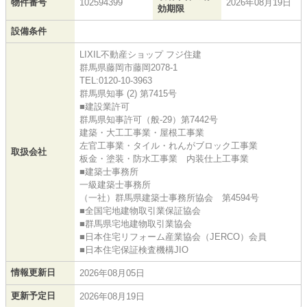
物件番号
102594399
2026年08月19日
効期限
設備条件
LIXIL不動産ショップ フジ住建
群馬県藤岡市藤岡2078-1
TEL:0120-10-3963
群馬県知事 (2) 第7415号
■建設業許可
群馬県知事許可（般-29）第7442号
建築・大工工事業・屋根工事業
左官工事業・タイル・れんがブロック工事業
取扱会社
板金・塗装・防水工事業 内装仕上工事業
■建築士事務所
一級建築士事務所
（一社）群馬県建築士事務所協会 第4594号
■全国宅地建物取引業保証協会
■群馬県宅地建物取引業協会
■日本住宅リフォーム産業協会（JERCO）会員
■日本住宅保証検査機構JIO
情報更新日
2026年08月05日
更新予定日
2026年08月19日