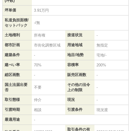
(坪数)
坪単価
3.91万円
私道負担面積/
-/無
セットバック
土地権利
接道状況
所有権
-
都市計画
用途地域
市街化調整区域
無指定
建築条件
地目/地勢
-
宅地/-
建ぺい率
容積率
70%
200%
総区画数
販売区画数
-
-
国土法届出要
その他の法令
不要
-
否
上の制限
取引態様
現況
仲介
-
引渡時期
引渡条件
相談
現況渡
最適用途
-
取引条件の有