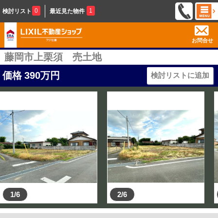
0
1
検討リスト
最近見た物件
お問合せ
藤岡市上栗須 売土地
価格
390
万円
検討リストに追加
1/6
2/6