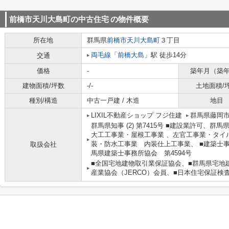
前橋市天川大島町の中古住宅
の物件概要
所在地
群馬県
前橋市
天川大島町
３丁目
両毛線
「
前橋大島
」駅 徒歩14分
交通
価格
-
築年月（築
建物面積/坪数
-/-
土地面積/
種別/構造
中古一戸建 / 木造
地目
LIXIL不動産ショップ フジ住建
群馬県藤岡市藤
群馬県知事 (2) 第7415号 ■建設業許可、群馬
大工工事業・屋根工事業 、左官工事業・タイ
装・防水工事業 内装仕上工事業、 ■建築士
取扱会社
馬県建築士事務所協会 第4594号
■全国宅地建物取引業保証協会、■群馬県宅地
産業協会（JERCO）会員、■日本住宅保証検査