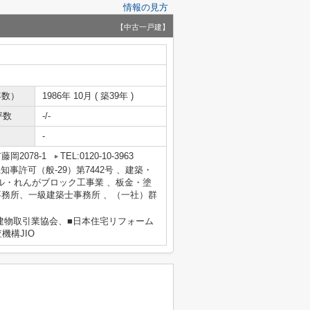
情報の見方
【中古一戸建】
年数）
1986年 10月 ( 築39年 )
坪数
-/-
-
岡2078-1
TEL:0120-10-3963
県知事許可（般-29）第7442号 、建築・
ル・れんがブロック工事業 、板金・塗
事務所、一級建築士事務所 、（一社）群
建物取引業協会、■日本住宅リフォーム
機構JIO