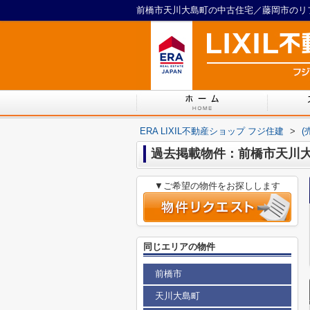
ERA LIXIL不動産ショップ フジ住建
>
(
過去掲載物件：前橋市天川
▼ご希望の物件をお探しします
同じエリアの物件
前橋市
天川大島町