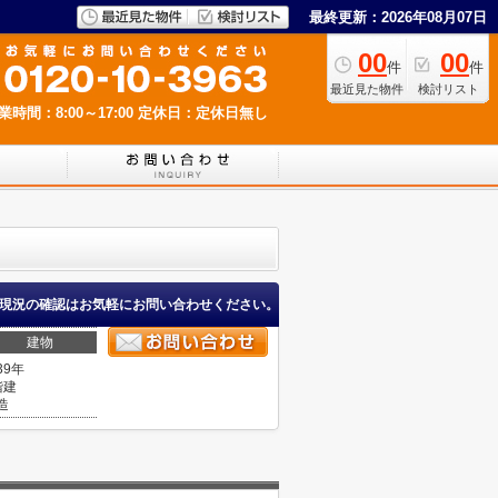
最終更新：2026年08月07日
00
00
件
件
最近見た物件
検討リスト
業時間：8:00～17:00
定休日：定休日無し
現況の確認はお気軽にお問い合わせください。
建物
39年
階建
造