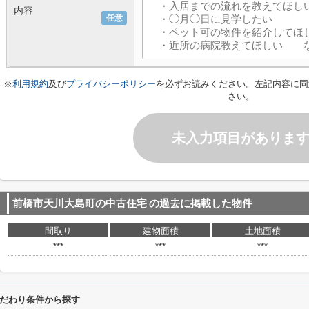
内容
任意
※
利用規約
及び
プライバシーポリシー
を必ずお読みください。左記内容に同
さい。
未入力項目がありま
前橋市天川大島町の中古住宅
の過去に掲載した物件
間取り
建物面積
土地面積
***
***
***
だわり条件から探す