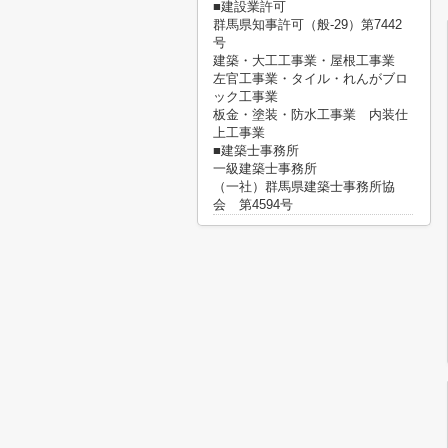
■建設業許可
群馬県知事許可（般-29）第7442
号
建築・大工工事業・屋根工事業
左官工事業・タイル・れんがブロ
ック工事業
板金・塗装・防水工事業 内装仕
上工事業
■建築士事務所
一級建築士事務所
（一社）群馬県建築士事務所協
会 第4594号