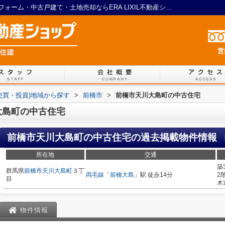
前橋市天川大島町の中古住宅／藤岡市のリフォーム・中古戸建て・土地売却ならERA LIXIL不動産ショップ フジ住建
営
売買・投資)地域から探す
>
前橋市
>
前橋市天川大島町の中古住宅
大島町の中古住宅
前橋市天川大島町の中古住宅
の過去掲載物件情報
所在地
交通
築
群馬県
前橋市
天川大島町
３丁
両毛線
「
前橋大島
」駅 徒歩14分
2
目
木
物件情報