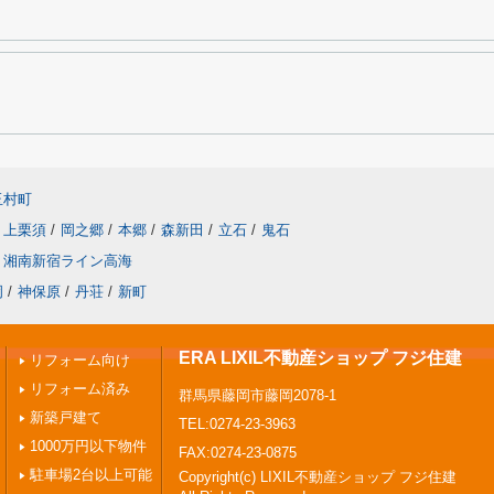
玉村町
上栗須
/
岡之郷
/
本郷
/
森新田
/
立石
/
鬼石
湘南新宿ライン高海
岡
/
神保原
/
丹荘
/
新町
ERA LIXIL不動産ショップ フジ住建
リフォーム向け
リフォーム済み
群馬県藤岡市藤岡2078-1
新築戸建て
TEL:0274-23-3963
1000万円以下物件
FAX:0274-23-0875
駐車場2台以上可能
Copyright(c) LIXIL不動産ショップ フジ住建